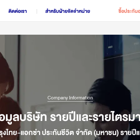
ติดต่อเรา
สำหรับฝ่ายจัดจำหน่าย
ซื้อประกัน
แผนประกันชีวิตทั้งหมด
การออมเพื่อสร้างกองมรดก
ก
ประกันควบการลงทุน | iInvest
Company Information
้อมูลบริษัท รายปีและรายไตรม
ประกันคุ้มครองชีวิต อุบัติเหตุ และโรคร้ายแรง
ป
ประกันสะสมทรัพย์ | Worldclass Ready 16/6
กรุงไทย-แอกซ่า ประกันชีวิต จำกัด (มหาชน) ราย
ประกันสะสมทรัพย์ | LifePlus+ Saver