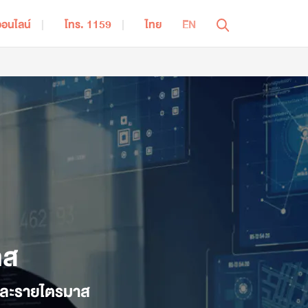
ออนไลน์
โทร. 1159
ไทย
EN
ปิดเมนู
ารออมเพื่อการเกษียณอายุ
ประกันชีวิตควบการลงทุน | iWealthy
ผลิตภัณฑ์ บำนาญ สมาร์ท 95 | Bumnan Smart 95
แบบประกันบำนาญ | รีไทร์เรดดี้ 85/6
าส
ระกันสุขภาพ
ประกันสุขภาพ | iHealthy Ultra
ปีและรายไตรมาส
ประกันสุขภาพ | MEA Extra