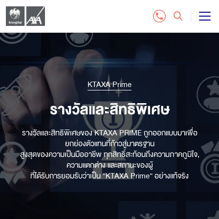
แบบประกันชีวิต
บริการลูกค้า
KTAXA Prime
ติดต่อเรา
รางวัลและสิทธิพิเศษ
สำหรับฝ่ายจัดจำหน่าย
รางวัลและสิทธิพิเศษของ KTAXA PRIME ถูกออกแบบมาเพื่อ
ยกย่องตัวแทนที่ก้าวสู่มาตรฐาน
สูงสุดของความเป็นมืออาชีพ ทุกสิทธิ์สะท้อนถึงความภาคภูมิใจ,
ซื้อประกันออนไลน์
ความแตกต่าง และสถานะของผู้
ที่ได้รับการยอมรับว่าเป็น “KTAXA Prime” อย่างแท้จริง
โทร. 1159