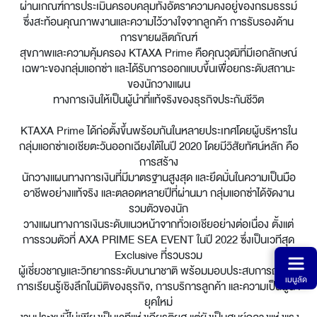
ไทย
EN
ผ่านเกณฑ์การประเมินครอบคลุมทั้งอัตราความคงอยู่ของกรมธรรม์
ซึ่งสะท้อนคุณภาพงานและความไว้วางใจจากลูกค้า การรับรองด้าน
การขายผลิตภัณฑ์
สุขภาพและความคุ้มครอง KTAXA Prime คือคุณวุฒิที่มีเอกลักษณ์
เฉพาะของกลุ่มแอกซ่า และได้รับการออกแบบขึ้นเพื่อยกระดับสถานะ
ของนักวางแผน
ทางการเงินให้เป็นผู้นำที่แท้จริงของธุรกิจประกันชีวิต
KTAXA Prime ได้ก่อตั้งขึ้นพร้อมกันในหลายประเทศโดยผู้บริหารใน
กลุ่มแอกซ่าเอเชียตะวันออกเฉียงใต้ในปี 2020 โดยมีวิสัยทัศน์หลัก คือ
การสร้าง
นักวางแผนทางการเงินที่มีมาตรฐานสูงสุด และยึดมั่นในความเป็นมือ
อาชีพอย่างแท้จริง และตลอดหลายปีที่ผ่านมา กลุ่มแอกซ่าได้จัดงาน
รวมตัวของนัก
วางแผนทางการเงินระดับแนวหน้าจากทั่วเอเชียอย่างต่อเนื่อง ตั้งแต่
การรวมตัวที่ AXA PRIME SEA EVENT ในปี 2022 ซึ่งเป็นเวทีสุด
Exclusive ที่รวบรวม
ผู้เชี่ยวชาญและวิทยากรระดับนานาชาติ พร้อมมอบประสบการณ์ด้าน
เมนูลัด
การเรียนรู้เชิงลึกในมิติของธุรกิจ, การบริการลูกค้า และความเป็นผู้นำ
ยุคใหม่