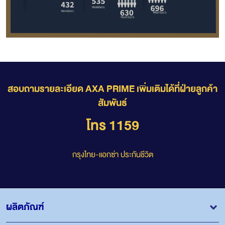
สอบถามรายละเอียด AXA PRIME เพิ่มเติมได้ที่ฝ่ายลูกค้า
สัมพันธ์
โทร 1159
กรุงไทย-แอกซ่า ประกันชีวิต
ผลิตภัณฑ์