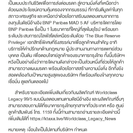
เป็นแบบประกันชีวิตเพื่อการส่งต่อมรดก สู่ความมั่งคั่งที่เหนือกว่า
ด้วยผลประโยชน์ความคุ้มครองจากกรมธรรม์ ที่การันตีมูลค่าในทุก
สภาวะเศรษฐกิจ และเหนือกว่าด้วยโอกาสรับผลตอบแทนจากการ
ลงทุนในดัชนีอ้างอิง BNP Paribas MAD 5 AF บริหารจัดการโดย
BNP Paribas ซึ่งเป็น 1 ในธนาคารที่ใหญ่ที่สุดในยุโรป พร้อมยก
ระดับประสบการณ์ไลฟ์สไตล์เหนือระดับด้วย ‘The Blue Reserve
Privilege’ เอกสิทธิ์พิเศษที่รังสรรค์มาเพื่อลูกค้าคนสำคัญ อาทิ
บริการให้คำปรึกษาด้านกฎหมาย ผู้ประสานงานทางการแพทย์ส่วน
บุคคล เป็นต้น เพื่อตอบโจทย์ลูกค้าของธนาคารกรุงไทย ทั้งนี้บริษัทฯ
หวังเป็นอย่างยิ่งว่าการจัดงานดังกล่าวจะเป็นส่วนหนึ่งที่ช่วยให้ลูกค้า
สามารถวางแผนมรดก พร้อมด้วยโอกาสสร้างความมั่งคั่ง อีกทั้งยัง
สอดคล้องกับเป้าหมายสูงสุดของบริษัทฯ ที่พร้อมเคียงข้างทุกความ
เชื่อมั่น ดูแลกันตลอดไป
สำหรับรายละเอียดเพิ่มเติมเกี่ยวกับผลิตภัณฑ์ Worldclass
Legacy 99/5 แบบมีผลตอบแทนตามดัชนีอ้างอิง และผลิตภัณฑ์อื่นๆ
สามารถสอบถามได้ที่ธนาคารกรุงไทยทุกสาขาทั่วประเทศ หรือ ศูนย์
ลูกค้าสัมพันธ์ โทร. 1159 ทั้งนี้ท่านสามารถอ่านรายละเอียดข่าวนี้
เพิ่มเติมได้ที่ https://ktaxa.live/Worldclass_Legacy_News
หมายเหตุ: เงื่อนไขเป็นไปตามที่บริษัทฯ กำหนด