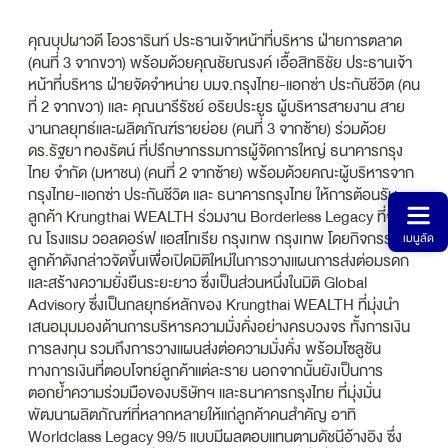
คุณบุปผาวดี โอวรารินท์ ประธานเจ้าหน้าที่บริหาร ฝ่ายการตลาด
(คนที่ 3 จากขวา) พร้อมด้วยคุณชัยณรงค์ เอื้อสิทธิชัย ประธานเจ้า
หน้าที่บริหาร ฝ่ายจัดจำหน่าย บมจ.กรุงไทย-แอกซ่า ประกันชีวิต (คน
ที่ 2 จากขวา) และ คุณนารีรัชย์ อริยประยูร ผู้บริหารสายงาน สาย
งานกลยุทธ์และผลิตภัณฑ์รายย่อย (คนที่ 3 จากซ้าย) ร่วมด้วย
ดร.รัฐยา ทองรัตน์ ที่ปรึกษากรรมการผู้จัดการใหญ่ ธนาคารกรุง
ไทย จำกัด (มหาชน) (คนที่ 2 จากซ้าย) พร้อมด้วยคณะผู้บริหารจาก
กรุงไทย-แอกซ่า ประกันชีวิต และ ธนาคารกรุงไทย ให้การต้อนรับ
ลูกค้า Krungthai WEALTH ร่วมงาน Borderless Legacy ที่จัดขึ้น
ณ โรงแรม วอลดอร์ฟ แอสโทเรีย กรุงเทพ กรุงเทพ โดยกิจกรรม
เมนูลัด
ลูกค้าดังกล่าวจัดขึ้นเพื่อเปิดมิติใหม่ในการวางแผนการส่งต่อมรดก
และสร้างความยั่งยืนระยะยาว ซึ่งเป็นส่วนหนึ่งในมิติ Global
Advisory ซึ่งเป็นกลยุทธ์หลักของ Krungthai WEALTH ที่มุ่งนำ
เสนอมุมมองด้านการบริหารความมั่งคั่งอย่างครบวงจร ทั้งการเงิน
การลงทุน รวมถึงการวางแผนส่งต่อความมั่งคั่ง พร้อมโซลูชัน
ทางการเงินที่ตอบโจทย์ลูกค้าแต่ละราย นอกจากนั้นยังเป็นการ
ตอกย้ำความร่วมมือของบริษัทฯ และธนาคารกรุงไทย ที่มุ่งมั่น
พัฒนาผลิตภัณฑ์ที่หลากหลายให้แก่ลูกค้าคนสำคัญ อาทิ
Worldclass Legacy 99/5 แบบมีผลตอบแทนตามดัชนีอ้างอิง ซึ่ง