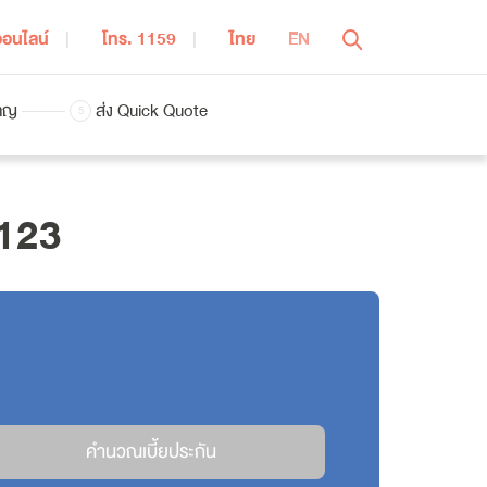
ออนไลน์
โทร. 1159
ไทย
EN
ปิดเมนู
ชาญ
ส่ง Quick Quote
5
 123
ารออมเพื่อการเกษียณอายุ
ประกันชีวิตควบการลงทุน | iWealthy
ผลิตภัณฑ์ บำนาญ สมาร์ท 95 | Bumnan Smart 95
แบบประกันบำนาญ | รีไทร์เรดดี้ 85/6
ระกันสุขภาพ
ประกันสุขภาพ | iHealthy Ultra
คำนวณเบี้ยประกัน
ประกันสุขภาพ | MEA Extra