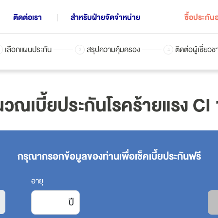
ติดต่อเรา
สำหรับฝ่ายจัดจำหน่าย
ซื้อประกัน
เลือกแผนประกัน
สรุปความคุ้มครอง
ติดต่อผู้เชี่ยว
3
4
แผนประกันชีวิตทั้งหมด
วณเบี้ยประกันโรคร้ายแรง CI
การออมเพื่อสร้างกองมรดก
ก
ประกันควบการลงทุน | iInvest
กรุณากรอกข้อมูลของท่านเพื่อเช็คเบี้ยประกันฟรี
ประกันคุ้มครองชีวิต อุบัติเหตุ และโรคร้ายแรง
ป
อายุ
ประกันสะสมทรัพย์ | Worldclass Ready 16/6
ปี
ประกันสะสมทรัพย์ | LifePlus+ Saver