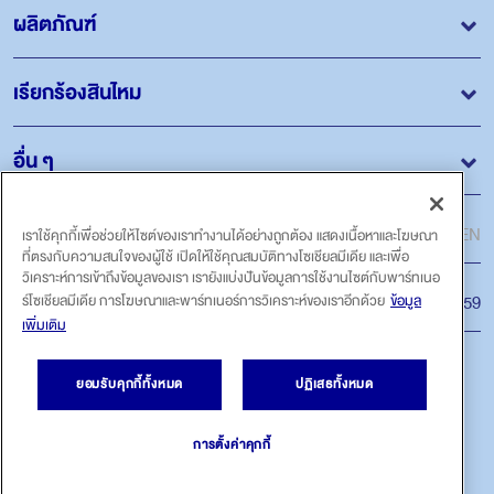
ผลิตภัณฑ์
เรียกร้องสินไหม
อื่น ๆ
ภาษา
เราใช้คุกกี้เพื่อช่วยให้ไซต์ของเราทำงานได้อย่างถูกต้อง แสดงเนื้อหาและโฆษณา
ไทย
EN
ที่ตรงกับความสนใจของผู้ใช้ เปิดให้ใช้คุณสมบัติทางโซเชียลมีเดีย และเพื่อ
วิเคราะห์การเข้าถึงข้อมูลของเรา เรายังแบ่งปันข้อมูลการใช้งานไซต์กับพาร์ทเนอ
ร์โซเชียลมีเดีย การโฆษณาและพาร์ทเนอร์การวิเคราะห์ของเราอีกด้วย
ข้อมูล
สายด่วน
โทร.1159
เพิ่มเติม
ติดตามเรา
ยอมรับคุกกี้ทั้งหมด
ปฏิเสธทั้งหมด
การตั้งค่าคุกกี้
ลิขสิทธิ์ถูกต้อง © 2022 บริษัท กรุงไทย-แอกซ่า ประกันชีวิต จำกัด