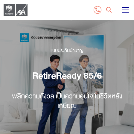
แบบประกันชีวิต
บริการลูกค้า
แบบประกันบำนาญ
ติดต่อเรา
RetireReady 85/6
สำหรับฝ่ายจัดจำหน่าย
พลิกความกังวล เป็นความอุ่นใจ ในชีวิตหลัง
ซื้อประกันออนไลน์
เกษียณ
โทร. 1159