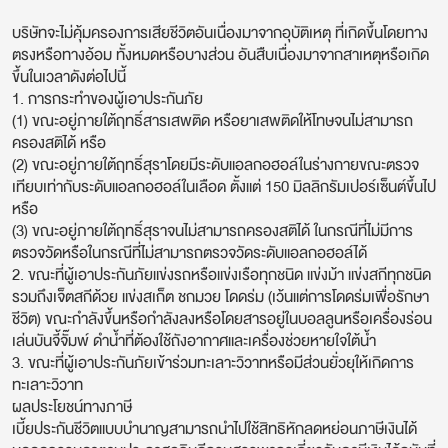
บริษัทจะไม่คุ้มครองการเสียชีวิตอันเนื่องมาจากอุบัติเหตุ ที่เกิดขึ้นโดยทาง
ตรงหรือทางอ้อม ทั้งหมดหรือบางส่วน อันสืบเนื่องมาจากสาเหตุหรือเกิด
ขึ้นในเวลาดังต่อไปนี้
1. การกระทำของผู้เอาประกันภัย
(1) ขณะอยู่ภายใต้ฤทธิ์สารเสพติด หรือยาเสพติดให้โทษจนไม่สามารถ
ครองสติได้ หรือ
(2) ขณะอยู่ภายใต้ฤทธิ์สุราโดยมีระดับแอลกอฮอล์ในร่างกายขณะตรวจ
เทียบเท่ากับระดับแอลกอฮอล์ในเลือด ตั้งแต่ 150 มิลลิกรัมเปอร์เซ็นต์ขึ้นไป
หรือ
(3) ขณะอยู่ภายใต้ฤทธิ์สุราจนไม่สามารถครองสติได้ ในกรณีที่ไม่มีการ
ตรวจวัดหรือในกรณีที่ไม่สามารถตรวจวัดระดับแอลกอฮอล์ได้
2. ขณะที่ผู้เอาประกันภัยแข่งรถหรือแข่งเรือทุกชนิด แข่งม้า แข่งสกีทุกชนิด
รวมถึงเจ็ตสกีด้วย แข่งสเก็ต ชกมวย โดดร่ม (เว้นแต่การโดดร่มเพื่อรักษา
ชีวิต) ขณะกำลังขึ้นหรือกำลังลงหรือโดยสารอยู่ในบอลลูนหรือเครื่องร่อน
เล่นบันจี้จั๊มพ์ ดำน้ำที่ต้องใช้ถังอากาศและเครื่องช่วยหายใจใต้น้ำ
3. ขณะที่ผู้เอาประกันภัยเข้าร่วมทะเลาะวิวาทหรือมีส่วนยั่วยุให้เกิดการ
ทะเลาะวิวาท
ผลประโยชน์ทางภาษี
เบี้ยประกันชีวิตแบบบำนาญสามารถนำไปใช้สิทธิหักลดหย่อนภาษีเงินได้