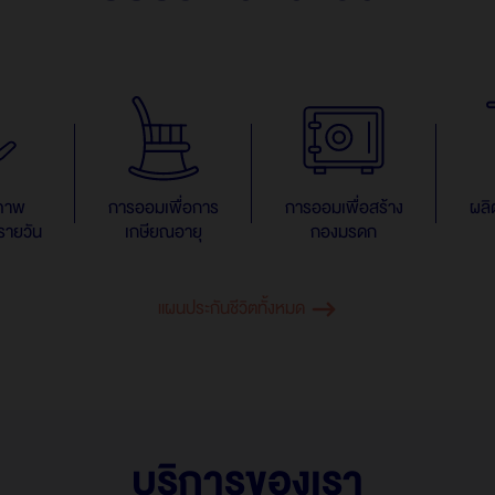
ตอบแทนตามดัชนีอ้างอิง
เวิลด์คลาส เซฟเวอร์ 12/5 ​แบบมีผลตอบแทนตามดัชนี
อ้างอิง | Worldclass Saver 12/5
โกลบอล เซฟวิ่งส์ พลัส 25/5 แบบมีผลตอบแทนตามดัชนี
อ้างอิง (อินเด็กซ์ ลิงค์)
โกลบอล เซฟวิ่งส์ พลัส 15/8 แบบมีผลตอบแทนตามดัชนี
ขภาพ
การออมเพื่อการ
การออมเพื่อสร้าง
ผลิ
อ้างอิง (อินเด็กซ์ ลิงค์)
รายวัน
เกษียณอายุ
กองมรดก
แผนประกันชีวิตและสุขภาพสำหรับผู้หญิง
แผนประกันชีวิตทั้งหมด
She ชิลฟีลกู๊ด
She ชิลเซฟชัวร์
บริการของเรา