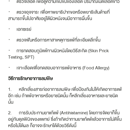
· ตรวจเลือด เพื่อดูความเข้มข้นของเลือด ปริมาณเม็ดเลือดขาว
· ตรวจอุจจาระ เพื่อหาพยาธิปากขอหรือพยาธิเส้นด้ายที่
สามารถขึ้นไปอาศัยอยู่ใต้ผิวหนังจนมีอาการผื่นขึ้น
· เอกซเรย์
· ตรวจฟันหรือการหาสาเหตุการแพ้ที่ละเอียดลึกขึ้น
· การทดสอบภูมิแพ้ทางผิวหนังโดยวิธีสะกิด (Skin Prick
Testing, SPT)
· เจาะเลือดเพื่อทดสอบอาการแพ้อาหาร (Food Allergy)
วิธีการรักษาอาการลมพิษ
1. หลีกเลี่ยงสารก่ออาการลมพิษ เพื่อป้องกันไม่ให้เกิดอาการแพ้
อีก เช่น ถ้าแพ้อาหารหรือยาชนิดนั้น ก็หลีกเลี่ยงอาหารและยาชนิด
นั้น
2. การรับประทานยาแก้แพ้ (Antihistamine) โดยการจัดยาก็ขึ้น
อยู่กับดุลพินิจของแพทย์ ซึ่งถ้าเกิดว่าทานยาแก้แพ้แล้วอาการไม่ดีขึ้น
หรือไม่ได้ผล ก็อาจจะรักษาได้ด้วยวิธีดังนี้