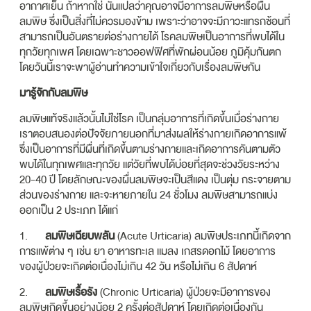
อากาศเย็น ถ้าหากใช่ นั่นแปลว่าคุณอาจมีอาการลมพิษหรือผื่น
ลมพิษ ซึ่งเป็นสิ่งที่ไม่ควรมองข้าม เพราะว่าอาจจะมีภาวะแทรกซ้อนที่
สามารถเป็นอันตรายต่อร่างกายได้ โรคลมพิษเป็นอาการที่พบได้ใน
ทุกวัยทุกเพศ โดยเฉพาะชาวออฟฟิศที่พักผ่อนน้อย ภูมิคุ้มกันตก
โดยวันนี้เราจะพาผู้อ่านทำความเข้าใจเกี่ยวกับเรื่องลมพิษกัน
มารู้จักกับลมพิษ​
ลมพิษแท้จริงแล้วนั้นไม่ใช่โรค เป็นกลุ่มอาการที่เกิดขึ้นเมื่อร่างกาย
เราตอบสนองต่อปัจจัยภายนอกที่มาส่งผลให้ร่างกายเกิดอาการแพ้
ซึ่งเป็นอาการที่มีผื่นที่เกิดขึ้นตามร่างกายและเกิดอาการคันตามตัว
พบได้ในทุกเพศและทุกวัย แต่วัยที่พบได้บ่อยที่สุดจะช่วงวัยระหว่าง
20-40 ปี โดยลักษณะของผื่นลมพิษจะเป็นสีแดง เป็นตุ่ม กระจายตาม
ส่วนของร่างกาย และจะหายภายใน 24 ชั่วโมง ลมพิษสามารถแบ่ง
ออกเป็น 2 ประเภท ได้แก่
1.
ลมพิษเฉียบพลัน
(Acute Urticaria) ลมพิษประเภทนี้เกิดจาก
การแพ้ต่าง ๆ เช่น ยา อาหารทะเล แมลง เกสรดอกไม้ โดยอาการ
ของผู้ป่วยจะเกิดต่อเนื่องไม่เกิน 42 วัน หรือไม่เกิน 6 สัปดาห์
2.
ลมพิษเรื้อรัง
(Chronic Urticaria) ผู้ป่วยจะมีอาการของ
ลมพิษเกิดขึ้นอย่างน้อย 2 ครั้งต่อสัปดาห์ โดยเกิดต่อเนื่องกัน