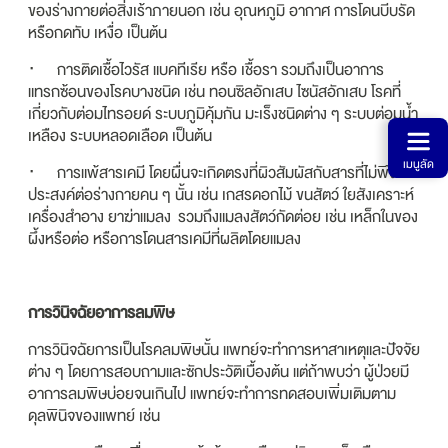
ของร่างกายต่อสิ่งเร้าภายนอก เช่น อุณหภูมิ อากาศ การโดนบีบรัด
หรือกดทับ เหงื่อ เป็นต้น
· การติดเชื้อไวรัส แบคทีเรีย หรือ เชื้อรา รวมถึงเป็นอาการ
แทรกซ้อนของโรคบางชนิด เช่น ทอนซิลอักเสบ ไซนัสอักเสบ โรคที่
เกี่ยวกับต่อมไทรอยด์ ระบบภูมิคุ้มกัน มะเร็งชนิดต่าง ๆ ระบบต่อมน้ำ
เหลือง ระบบหลอดเลือด เป็นต้น
เมนูลัด
· การแพ้สารเคมี โดยผื่นจะเกิดตรงที่ผิวสัมผัสกับสารที่ไม่พึง
ประสงค์ต่อร่างกายคน ๆ นั้น เช่น เกสรดอกไม้ ขนสัตว์ ใยสังเคราะห์
เครื่องสำอาง ยาฆ่าแมลง รวมถึงแมลงสัตว์กัดต่อย เช่น เหล็กในของ
ผึ้งหรือต่อ หรือการโดนสารเคมีที่ผลิตโดยแมลง
การวินิจฉัยอาการลมพิษ​
การวินิจฉัยการเป็นโรคลมพิษนั้น แพทย์จะทำการหาสาเหตุและปัจจัย
ต่าง ๆ โดยการสอบถามและซักประวัติเบื้องต้น แต่ถ้าพบว่า ผู้ป่วยมี
อาการลมพิษบ่อยจนเกินไป แพทย์จะทำการทดสอบเพิ่มเติมตาม
ดุลพินิจของแพทย์ เช่น