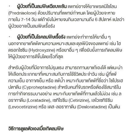
·
ผู้ป่วยที่เป็นลมพิษเฉียบพลัน
แพทย์อาจให้ยาเพรดนิโซโลน
(Prednisolone) ด้วยปริมาณที่แพทย์กำหนด โดยผู้ป่วยจะหาย
ภายใน 7-14 วัน แต่ถ้ายังไม่หายจนกินเวลานานถึง 6 สัปดาห์ แปลว่า
ผู้ป่วยอาจเป็นลมพิษเรื้อรัง
·
ผู้ป่วยที่เป็นโรคลมพิษเรื้อรัง
แพทย์จะทำการให้ยาอื่น ๆ
นอกจากยาแก้แพ้ตามความเหมาะสมและดุลพินิจของแพทย์ เช่น ไฮ
ดรอกไซซีน (Hydroxyzine) หรือยาอื่น ๆ เพื่อยับยั้งการเกิดลมพิษ
ให้ผู้ป่วยอาการดีขึ้นโดยเร็วที่สุด
สำหรับผู้ป่วยที่มีอาการไม่รุนแรง สามารถทานยาแก้เองได้ แต่แนะนำ
ให้เลือกประเภทยาที่เหมาะสมกับการใช้ชีวิตประจำวัน เช่น ผู้ที่แพ้
ความเย็น อากาศเย็น หรือ แพ้น้ำ เหมาะกับยาแก้แพ้ที่ชื่อว่า ไซโปรเฮ
ปตาดีน (Cyproheptadine) สำหรับคนที่ขับรถหรือต้องใช้สมาธิใน
การทำกิจกรรมบางอย่าง เหมาะกับยาแก้แพ้ที่ทานแล้วไม่ง่วง เช่น ล
อราทาดีน (Loratadine), เซทิไรซีน (Cetirizine), เลโวเซทิริซีน
(Levocetirizine) หรือ เดส-ลอราทาดีน (Desloratadine) เป็นต้น
วิธีการดูแลตัวเองเมื่อเกิดลมพิษ