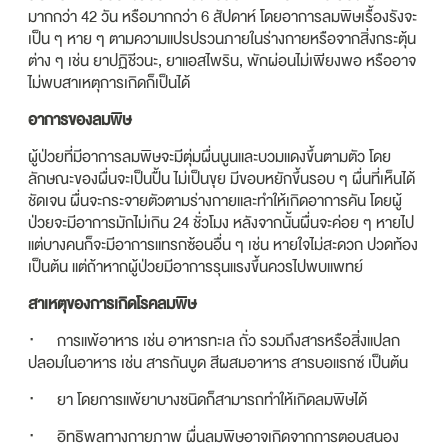
มากกว่า 42 วัน หรือมากกว่า 6 สัปดาห์ โดยอาการลมพิษเรื้องรังจะ
เป็น ๆ หาย ๆ ตามความแปรปรวนภายในร่างกายหรือจากสิ่งกระตุ้น
ต่าง ๆ เช่น ยาปฏิชีวนะ, ยาแอสไพริน, พักผ่อนไม่เพียงพอ หรืออาจ
ไม่พบสาเหตุการเกิดก็เป็นได้
อาการของลมพิษ​
ผู้ป่วยที่มีอาการลมพิษจะมีตุ่มผื่นนูนและบวมแดงขึ้นตามตัว โดย
ลักษณะของผื่นจะเป็นปื้น ไม่เป็นขุย มีขอบหยักขึ้นรอบ ๆ ผื่นที่เห็นได้
ชัดเจน ผื่นจะกระจายตัวตามร่างกายและทำให้เกิดอาการคัน โดยผู้
ป่วยจะมีอาการมักไม่เกิน 24 ชั่วโมง หลังจากนั้นผื่นจะค่อย ๆ หายไป
แต่บางคนก็จะมีอาการแทรกซ้อนอื่น ๆ เช่น หายใจไม่สะดวก ปวดท้อง
เป็นต้น แต่ถ้าหากผู้ป่วยมีอาการรุนแรงขึ้นควรไปพบแพทย์
สาเหตุของการเกิดโรคลมพิษ
· การแพ้อาหาร เช่น อาหารทะเล ถั่ว รวมถึงสารหรือสิ่งแปลก
ปลอมในอาหาร เช่น สารกันบูด สีผสมอาหาร สารบอแรกซ์ เป็นต้น
· ยา โดยการแพ้ยาบางชนิดก็สามารถทำให้เกิดลมพิษได้
· อิทธิพลทางกายภาพ ผื่นลมพิษอาจเกิดจากการตอบสนอง