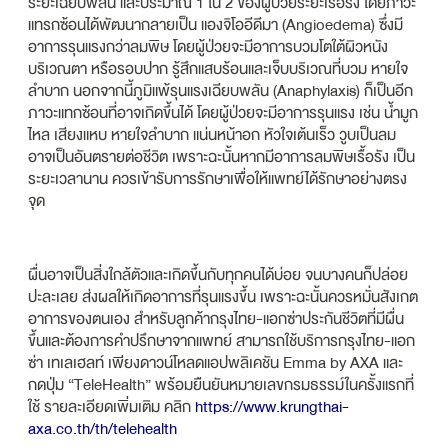
ระยะเฉียบพลัน และประมาณ 1 ใน 2 ของผู้ป่วยระยะเรื้อรัง โดยภาวะ
แทรกซ้อนได้พัฒนากลายเป็น แองจิโออีดีมา (Angioedema) ซึ่งมี
อาการรุนแรงกว่าลมพิษ โดยผู้ป่วยจะมีอาการบวมโตใต้ผิวหนัง
บริเวณตา หรือรอบปาก รู้สึกแสบร้อนและเจ็บบริเวณที่บวม หายใจ
ลำบาก นอกจากนี้ภูมิแพ้รุนแรงเฉียบพลัน (Anaphylaxis) ก็เป็นอีก
ภาวะแทกซ้อนที่อาจเกิดขึ้นได้ โดยผู้ป่วยจะมีอาการรุนแรง เช่น น้ำมูก
ไหล เสียงแหบ หายใจลำบาก แน่นหน้าอก หัวใจเต้นเร็ว วูบเป็นลม
อาจเป็นอันตรายต่อชีวิต เพราะฉะนั้นหากมีอาการลมพิษเรื้อรัง เป็น
ระยะเวลานาน ควรเข้ารับการรักษาเพื่อให้แพทย์ได้รักษาอย่างตรง
จุด
ผื่นอาจเป็นสิ่งใกล้ตัวและเกิดขึ้นกับทุกคนได้บ่อย จนบางคนก็ปล่อย
ปะละเลย ส่งผลให้เกิดอาการที่รุนแรงขึ้น เพราะฉะนั้นควรหมั่นสังเกต
อาการของตนเอง สำหรับลูกค้ากรุงไทย-แอกซ่าประกันชีวิตที่มีผื่น
ขึ้นและต้องการคำปรึกษาจากแพทย์ สามารถใช้บริการกรุงไทย-แอก
ซ่า เทเลเฮลท์ เพียงดาวน์โหลดแอปพลิเคชัน Emma by AXA และ
กดปุ่ม “TeleHealth” พร้อมยืนยันหมายเลขกรมธรรม์ในครั้งแรกที่
ใช้ รายละเอียดเพิ่มเติม คลิก
https://www.krungthai-
axa.co.th/th/telehealth