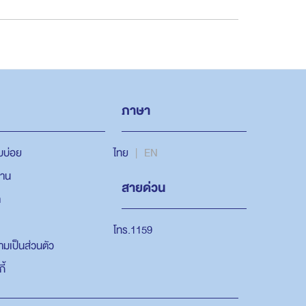
ภาษา
ไทย
EN
บบ่อย
งาน
สายด่วน
า
โทร.1159
มเป็นส่วนตัว
ี้