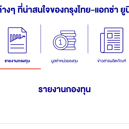
ต่างๆ ที่น่าสนใจของกรุงไทย-แอกซ่า ยูนิ
ตอบแทนตามดัชนีอ้างอิง
เวิลด์คลาส เซฟเวอร์ 12/5 ​แบบมีผลตอบแทนตามดัชนี
อ้างอิง | Worldclass Saver 12/5
โกลบอล เซฟวิ่งส์ พลัส 25/5 แบบมีผลตอบแทนตามดัชนี
อ้างอิง (อินเด็กซ์ ลิงค์)
โกลบอล เซฟวิ่งส์ พลัส 15/8 แบบมีผลตอบแทนตามดัชนี
อ้างอิง (อินเด็กซ์ ลิงค์)
รายงานกองทุน
มูลค่าหน่วยลงทุน
ข่าวสารผลิตภัณฑ์
แผนประกันชีวิตและสุขภาพสำหรับผู้หญิง
She ชิลฟีลกู๊ด
รายงานกองทุน
She ชิลเซฟชัวร์