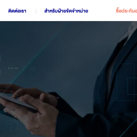
ติดต่อเรา
สำหรับฝ่ายจัดจำหน่าย
ซื้อประกัน
แผนประกันชีวิตทั้งหมด
การออมเพื่อสร้างกองมรดก
ก
ประกันควบการลงทุน | iInvest
ประกันคุ้มครองชีวิต อุบัติเหตุ และโรคร้ายแรง
ป
ประกันสะสมทรัพย์ | Worldclass Ready 16/6
ประกันสะสมทรัพย์ | LifePlus+ Saver